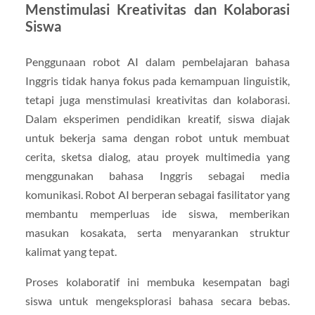
Menstimulasi Kreativitas dan Kolaborasi
Siswa
Penggunaan robot AI dalam pembelajaran bahasa
Inggris tidak hanya fokus pada kemampuan linguistik,
tetapi juga menstimulasi kreativitas dan kolaborasi.
Dalam eksperimen pendidikan kreatif, siswa diajak
untuk bekerja sama dengan robot untuk membuat
cerita, sketsa dialog, atau proyek multimedia yang
menggunakan bahasa Inggris sebagai media
komunikasi. Robot AI berperan sebagai fasilitator yang
membantu memperluas ide siswa, memberikan
masukan kosakata, serta menyarankan struktur
kalimat yang tepat.
Proses kolaboratif ini membuka kesempatan bagi
siswa untuk mengeksplorasi bahasa secara bebas.