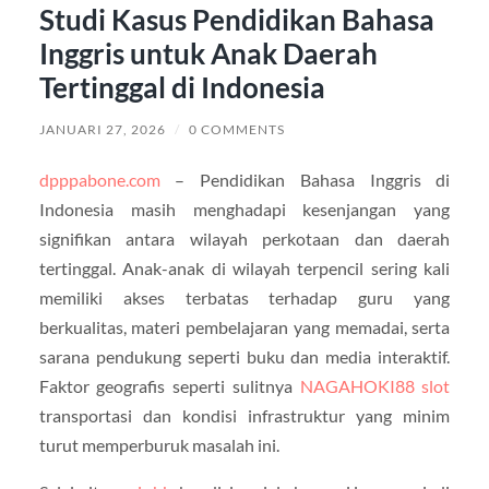
Studi Kasus Pendidikan Bahasa
Inggris untuk Anak Daerah
Tertinggal di Indonesia
JANUARI 27, 2026
/
0 COMMENTS
dpppabone.com
– Pendidikan Bahasa Inggris di
Indonesia masih menghadapi kesenjangan yang
signifikan antara wilayah perkotaan dan daerah
tertinggal. Anak-anak di wilayah terpencil sering kali
memiliki akses terbatas terhadap guru yang
berkualitas, materi pembelajaran yang memadai, serta
sarana pendukung seperti buku dan media interaktif.
Faktor geografis seperti sulitnya
NAGAHOKI88 slot
transportasi dan kondisi infrastruktur yang minim
turut memperburuk masalah ini.