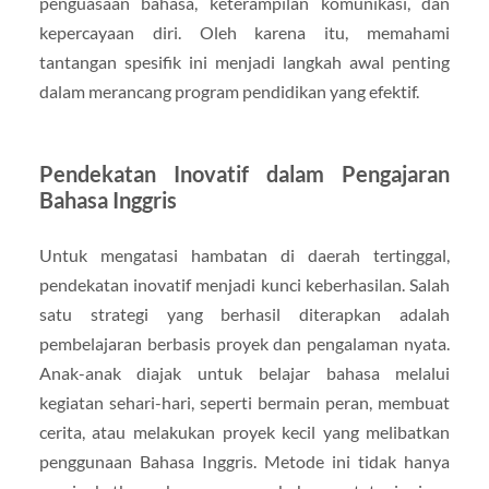
penguasaan bahasa, keterampilan komunikasi, dan
kepercayaan diri. Oleh karena itu, memahami
tantangan spesifik ini menjadi langkah awal penting
dalam merancang program pendidikan yang efektif.
Pendekatan Inovatif dalam Pengajaran
Bahasa Inggris
Untuk mengatasi hambatan di daerah tertinggal,
pendekatan inovatif menjadi kunci keberhasilan. Salah
satu strategi yang berhasil diterapkan adalah
pembelajaran berbasis proyek dan pengalaman nyata.
Anak-anak diajak untuk belajar bahasa melalui
kegiatan sehari-hari, seperti bermain peran, membuat
cerita, atau melakukan proyek kecil yang melibatkan
penggunaan Bahasa Inggris. Metode ini tidak hanya