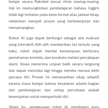
belajar secara fleksibel sesuai ritme masing-masing.
Hal ini memungkinkan pembelajaran bahasa Inggris
tidak lagi terbatas pada kelas formal atau jadwal tetap,
melainkan menjadi proses yang berkelanjutan dan
menyenangkan.
Robot AI juga dapat berfungsi sebagai alat evaluasi
yang interaktif. Alih-alih memberikan tes tertulis yang
kaku, robot dapat menilai kemampuan berbicara,
pemahaman konteks, dan kosakata melalui percakapan
alami. Siswa menerima umpan balik secara langsung
dan dapat mencoba lagi hingga mereka merasa lebih
percaya diri. Proses ini menanamkan sikap adaptif,
karena siswa belajar bahwa kesalahan adalah bagian
dari pembelajaran dan setiap percobaan adalah
kesempatan untuk memperbaiki diri.
Selain itu, penggunaan robot AI membantu guru