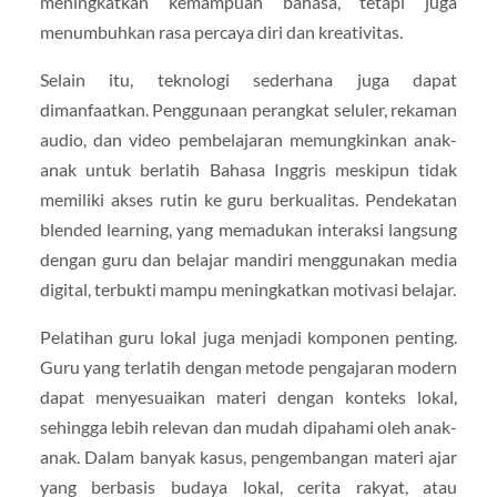
meningkatkan kemampuan bahasa, tetapi juga
menumbuhkan rasa percaya diri dan kreativitas.
Selain itu, teknologi sederhana juga dapat
dimanfaatkan. Penggunaan perangkat seluler, rekaman
audio, dan video pembelajaran memungkinkan anak-
anak untuk berlatih Bahasa Inggris meskipun tidak
memiliki akses rutin ke guru berkualitas. Pendekatan
blended learning, yang memadukan interaksi langsung
dengan guru dan belajar mandiri menggunakan media
digital, terbukti mampu meningkatkan motivasi belajar.
Pelatihan guru lokal juga menjadi komponen penting.
Guru yang terlatih dengan metode pengajaran modern
dapat menyesuaikan materi dengan konteks lokal,
sehingga lebih relevan dan mudah dipahami oleh anak-
anak. Dalam banyak kasus, pengembangan materi ajar
yang berbasis budaya lokal, cerita rakyat, atau