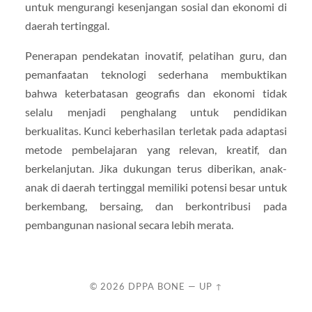
untuk mengurangi kesenjangan sosial dan ekonomi di
daerah tertinggal.
Penerapan pendekatan inovatif, pelatihan guru, dan
pemanfaatan teknologi sederhana membuktikan
bahwa keterbatasan geografis dan ekonomi tidak
selalu menjadi penghalang untuk pendidikan
berkualitas. Kunci keberhasilan terletak pada adaptasi
metode pembelajaran yang relevan, kreatif, dan
berkelanjutan. Jika dukungan terus diberikan, anak-
anak di daerah tertinggal memiliki potensi besar untuk
berkembang, bersaing, dan berkontribusi pada
pembangunan nasional secara lebih merata.
© 2026
DPPA BONE
—
UP ↑